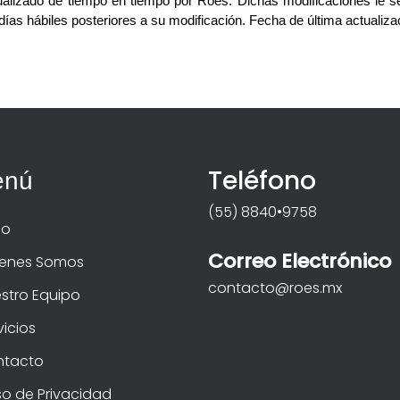
ualizado de tiempo en tiempo por Roes. 
Dichas modificaciones le s
días hábiles posteriores a su modificación.
Fecha de última actualiza
Teléfono
enú
(55) 8840•9758
io
Correo Electrónico
enes Somos
contacto@roes.mx
stro Equipo
vicios
ntacto
so de Privacidad