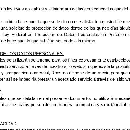
 en las leyes aplicables y le informará de las consecuencias que deb
s o bien la respuesta que se le dio no es 
satisfactoria, usted tiene 
 una solicitud de protección de datos dentro de los quince días sigu
la Ley Federal de Protección de Datos Personales en Posesión d
n, de la respuesta que hubiésemos dado a la misma.
N DE LOS DATOS PERSONALES.
s se utilizarán solamente para los fines 
expresamente establecidos 
ado servicio a través de nuestro sitio web; sin que exista la posibi
d y prospección comercial, Roes no dispone de un medio para que u
r así se impediría prestar un adecuado servicio a través del sitio 
.
les que se detallan en el presente 
documento, no utilizará mecan
recabar sus datos personales de manera automática y
simultánea al t
VACIDAD.