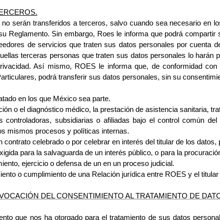
TERCEROS.
o serán transferidos a terceros, salvo cuando sea necesario en los
su Reglamento. Sin embargo, Roes le informa que podrá compartir sus
edores de servicios que traten sus datos personales por cuenta de
ellas terceras personas que traten sus datos personales lo harán p
ivacidad. Así mismo, ROES le informa que, de conformidad con lo
ticulares, podrá transferir sus datos personales, sin su consentimie
atado en los que México sea parte.
ión o el diagnóstico médico, la 
prestación de asistencia sanitaria, tr
controladoras, subsidiarias o afiliadas 
bajo el control común del
s mismos procesos y políticas internas.
n contrato celebrado o por celebrar 
en interés del titular de los dato
xigida para la salvaguarda de un 
interés público, o para la procuració
iento, ejercicio o defensa de un 
en un proceso judicial.
iento o cumplimiento de una 
Relación jurídica entre ROES y el titular
VOCACIÓN DEL CONSENTIMIENTO AL 
TRATAMIENTO DE DAT
nto que nos ha otorgado para el tratamiento de sus datos personal