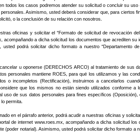
n todos los casos podremos atender su solicitud o concluir su uso 
s personales. Asimismo, usted deberá considerar que, para ciertos fi
icitó, o la conclusión de su relación con nosotros.
tras oficinas y solicitar el “Formato de
solicitud de revocación d
mx, acompañando a dicha solicitud los documentos que
acrediten su i
o, usted podrá solicitar dicho formato a nuestro “Departamento d
r, cancelar u oponerse (DERECHOS ARCO) al tratamiento de sus dato
atos personales mantiene ROES, para qué los utilizamos y las cond
dos o incompletos (Rectificación), instruirnos a cancelarlos cuan
 considere que los mismos no están siendo utilizados conforme a lo
al uso de sus datos personales para fines específicos (Oposición),
lo permita.
o en el párrafo anterior, podrá acudir a 
nuestras oficinas y solici
 portal de internet www.roes.mx, acompañando a dicha
solicitud los
te (poder notarial). Asimismo, usted podrá solicitar dicho formato a
n