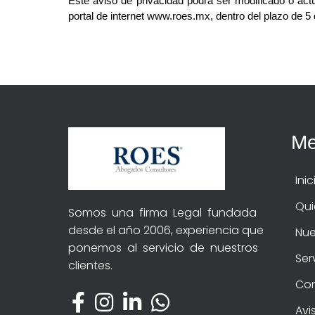
Este aviso de privacidad podrá ser modificado o act
portal de
internet www.roes.mx, dentro del plazo de 5 
(55) 8840•9758
M
Inic
Qui
Somos una firma Legal fundada
desde el año 2006, experiencia que
Nue
ponemos al servicio de nuestros
Ser
clientes.
Co
Avi